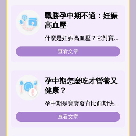
怎麼回事？糖尿病其實分三
型，其中一種在孕期常常聽
戰勝孕中期不適：妊娠
到，正是「妊娠糖尿病」。約
高血壓
2%-10%的媽媽，在原先沒有
什麼是妊娠高血壓？它對寶寶
糖尿病症狀的情形下，於懷孕
跟我是不是很危險？
期間會檢測出現血糖過高的情
查看文章
形。
孕中期怎麼吃才營養又
健康？
孕中期是寶寶發育比前期快一
點，媽媽也克服了前期的不適
查看文章
感階段，所以飲食的份...