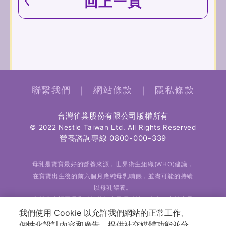
回上一頁
聯繫我們
｜
網站條款
｜
隱私條款
台灣雀巢股份有限公司版權所有
© 2022 Nestle Taiwan Ltd. All Rights Reserved
營養諮詢專線
0800-000-339
母乳是寶寶最好的營養來源，世界衛生組織(WHO)建議，
在寶寶出生後的前六個月應純母乳哺餵，並盡可能的持續
以母乳餵養。
雀巢完全認同母乳哺餵的好處及優越性，也全力支持世界
衛生組織對於純母乳哺餵的建議。
我們使用 Cookie 以允許我們網站的正常工作、
個性化設計內容和廣告、提供社交媒體功能並分