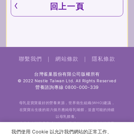
回上一頁
聯繫我們
｜
網站條款
｜
隱私條款
台灣雀巢股份有限公司版權所有
© 2022 Nestle Taiwan Ltd. All Rights Reserved
營養諮詢專線
0800-000-339
母乳是寶寶最好的營養來源，世界衛生組織(WHO)建議，
在寶寶出生後的前六個月應純母乳哺餵，並盡可能的持續
以母乳餵養。
雀巢完全認同母乳哺餵的好處及優越性，也全力支持世界
衛生組織對於純母乳哺餵的建議。
我們使用 Cookie 以允許我們網站的正常工作、