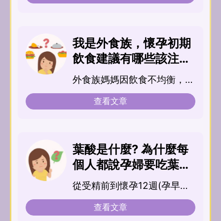
我是外食族，懷孕初期
飲食建議有哪些該注意
的地方，才對寶寶比較
外食族媽媽因飲食不均衡，容
好？
易缺乏ㄧ些營養素，如...
查看文章
葉酸是什麼? 為什麼每
個人都說孕婦要吃葉
酸？葉酸是孕婦必備營
從受精前到懷孕12週(孕早
養?
期)，充足的...
查看文章