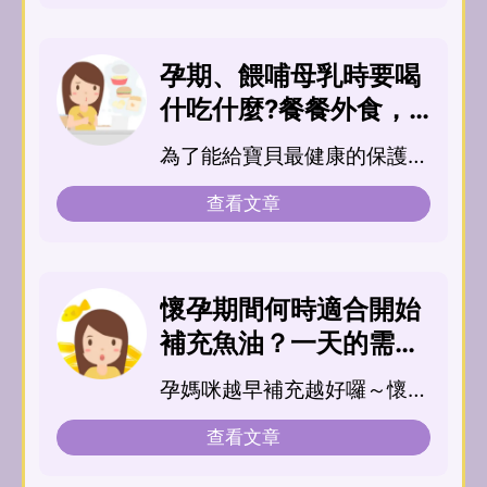
孕期、餵哺母乳時要喝
什吃什麼?餐餐外食，
建議補充什麼營養品
為了能給寶貝最健康的保護，
呢？
媽媽在懷孕...
查看文章
懷孕期間何時適合開始
補充魚油？一天的需求
量又是多少呢？懷孕初
孕媽咪越早補充越好囉～懷孕
期魚油補充多少?
初期...
查看文章