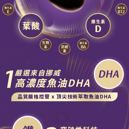
嚴選來自挪威
高濃度魚油DHA
品質嚴格控管 x 頂尖技術萃取魚油DHA