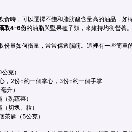
飲食時，可以選擇不飽和脂肪酸含量高的油品，如
取4-6份
的油脂與堅果種子類，來維持均衡營養
取份量如何衡量，常常傷透腦筋。這裡有一些簡單
0公克）
心，2份=約一個掌心，3份=約一個手掌
0毫升）
滿（熟蔬菜）
滿（切塊、粒）
個茶匙（5公克）