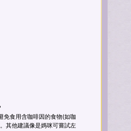
?
避免食用含咖啡因的食物(如咖
眠。其他建議像是媽咪可嘗試左