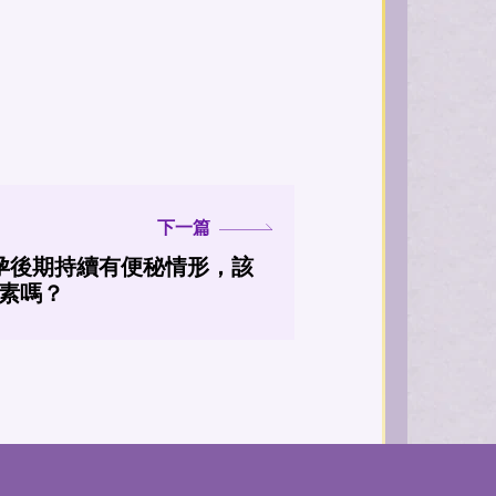
下一篇
孕後期持續有便秘情形，該
素嗎？