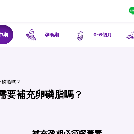
中期
孕晚期
0-6個月
卵磷脂嗎？
需要補充卵磷脂嗎？
補充孕期必須營養素