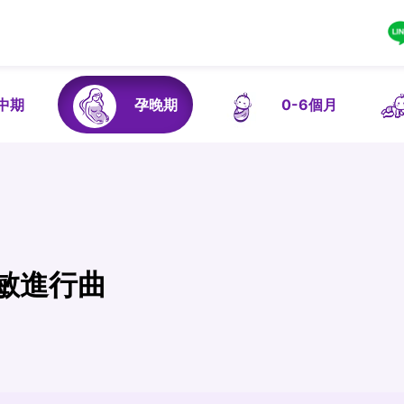
中期
孕晚期
0-6個月
敏進行曲