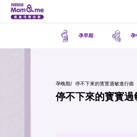
孕早期
孕
孕晚期
/
停不下來的寳寳過敏進行曲
停不下來的寳寳過