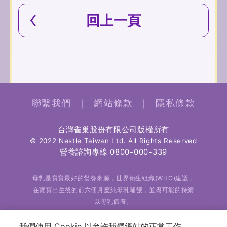
回上一頁
聯繫我們
｜
網站條款
｜
隱私條款
台灣雀巢股份有限公司版權所有
© 2022 Nestle Taiwan Ltd. All Rights Reserved
營養諮詢專線
0800-000-339
母乳是寶寶最好的營養來源，世界衛生組織(WHO)建議，
在寶寶出生後的前六個月應純母乳哺餵，並盡可能的持續
以母乳餵養。
雀巢完全認同母乳哺餵的好處及優越性，也全力支持世界
衛生組織對於純母乳哺餵的建議。
我們使用 Cookie 以允許我們網站的正常工作、