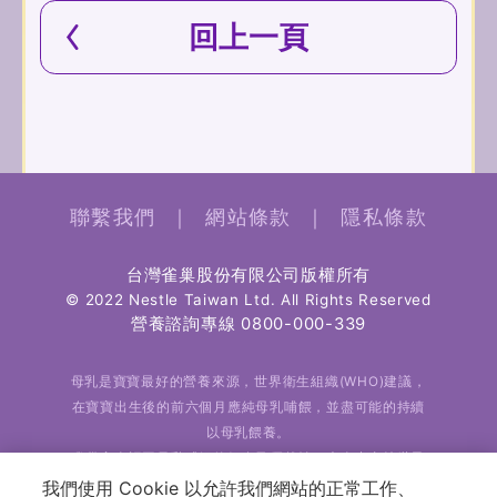
回上一頁
聯繫我們
｜
網站條款
｜
隱私條款
台灣雀巢股份有限公司版權所有
© 2022 Nestle Taiwan Ltd. All Rights Reserved
營養諮詢專線
0800-000-339
母乳是寶寶最好的營養來源，世界衛生組織(WHO)建議，
在寶寶出生後的前六個月應純母乳哺餵，並盡可能的持續
以母乳餵養。
雀巢完全認同母乳哺餵的好處及優越性，也全力支持世界
衛生組織對於純母乳哺餵的建議。
我們使用 Cookie 以允許我們網站的正常工作、