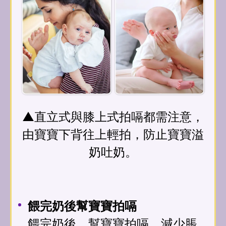
▲直立式與膝上式拍嗝都需注意，
由寶寶下背往上輕拍，防止寶寶溢
奶吐奶。
餵完奶後幫寶寶拍嗝
餵完奶後，幫寶寶拍嗝，減少脹