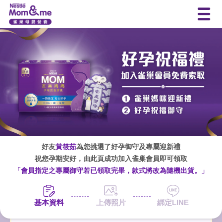
好友
黃筱茹
為您挑選了好孕御守及專屬迎新禮
祝您孕期安好，由此頁成功加入雀巢會員即可領取
「會員指定之專屬御守若已領取完畢，款式將改為隨機出貨。」
基本資料
上傳照片
綁定LINE