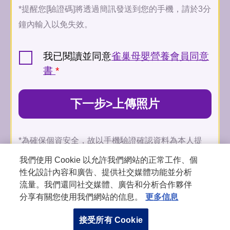
*提醒您[驗證碼]將透過簡訊發送到您的手機，請於3分
鐘內輸入以免失效。
我已閱讀並同意
雀巢母嬰營養會員同意
書
*
下一步>上傳照片
*為確保個資安全，故以手機驗證確認資料為本人提
供，感謝您的耐心與配合
我們使用 Cookie 以允許我們網站的正常工作、個
性化設計內容和廣告、提供社交媒體功能並分析
此網站受 reCAPTCHA Enterprise 保護，且在
Google 隱私權政策
及
流量。我們還同社交媒體、廣告和分析合作夥伴
服務條款
的適用範圍內。
分享有關您使用我們網站的信息。
更多信息
接受所有 Cookie